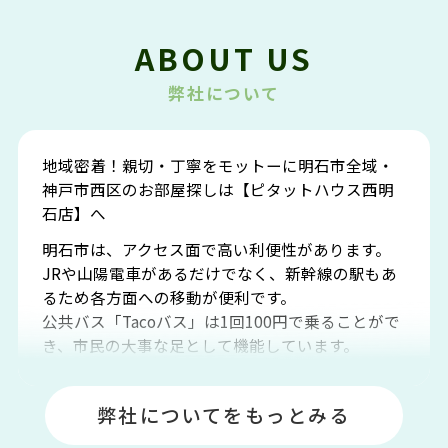
ABOUT US
弊社について
地域密着！親切・丁寧をモットーに明石市全域・
神戸市西区のお部屋探しは【ピタットハウス西明
石店】へ
明石市は、アクセス面で高い利便性があります。
JRや山陽電車があるだけでなく、新幹線の駅もあ
るため各方面への移動が便利です。
公共バス「Tacoバス」は1回100円で乗ることがで
き、市民の大事な足として機能しています。
明石エリアは海沿いに位置しているため、海水浴
場や釣りスポットが多くあります。JR「大久保
弊社についてをもっとみる
駅」周辺には、ビブレ・イオンをはじめとした買
い物施設も多くあり、買い物にも困りません。