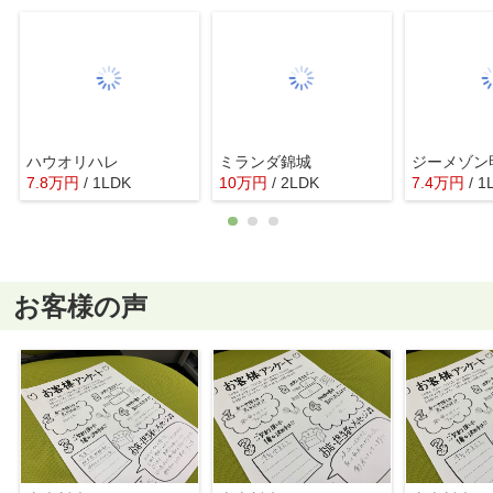
ハウオリハレ
ミランダ錦城
ジーメゾン
7.8
万
円
/ 1LDK
10
万
円
/ 2LDK
7.4
万
円
/ 1
お客様の声