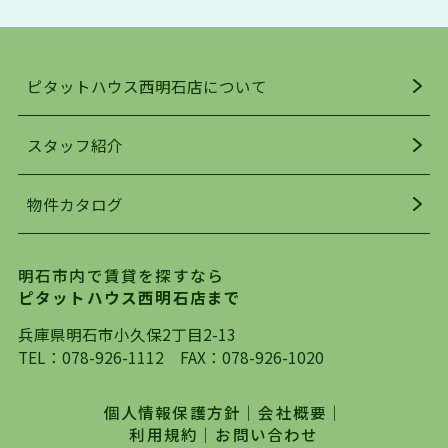
アクセス・趣味・レジャー・買い物、全てがバラ
ンスよく揃っているのが、明石市の住みやすさ・
人気の理由です。
ピタットハウス西明石店について
明石駅・西明石駅を中心に、明石市・神戸市西区
でお部屋探している方は、ぜひ当ＨＰにて物件を
お探しになってください。弊社は、スタッフの平
スタッフ紹介
均年齢も若く、お客様の事を第一に考え、毎日新
着の物件の情報をリサーチし、ＨＰにて随時更新
物件カタログ
を行っており地域最大級の情報取扱量を誇ってお
ります。店頭で限られた物件をご紹介する、従来
の不動産のスタイルではなく、まずは、お客様ご
明石市内で賃貸を探すなら
自身でインターネットを利用し、理想のお部屋を
ピタットハウス西明石店まで
探していただき、選択していただいた物件情報に
対して、専門知識を持ったスタッフがサポートさ
兵庫県明石市小久保2丁目2-13
せていただくスタイルを心がけております。私た
TEL：
078-926-1112
FAX：078-926-1020
ちピタットハウス西明石店が大切にしていること
は、一度だけでは終わらない、お客様との末長い
個人情報保護方針
｜
会社概要
｜
お付き合いです。初めての一人暮らしから、就
利用規約
｜
お問い合わせ