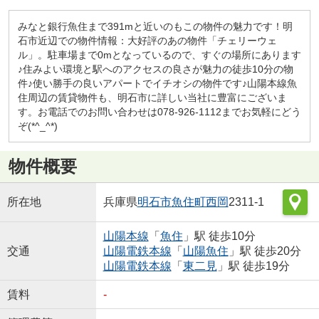
みなと銀行魚住まで391mと近いのもこの物件の魅力です！明
石市近辺での物件情報：大好評のあの物件「チェリーウェ
ル」。駐車場まで0mとなっているので、すぐの場所にあります
♪住みよい環境と駅へのアクセスの良さが魅力の徒歩10分の物
件♪使い勝手の良いアパートでイチオシの物件です♪山陽本線魚
住周辺の賃貸物件も、明石市に詳しい当社に豊富にございま
す。お電話でのお問い合わせは078-926-1112までお気軽にどう
ぞ(*^_^*)
物件概要
所在地
兵庫県
明石市
魚住町西岡
2311-1
山陽本線
「
魚住
」駅 徒歩10分
交通
山陽電鉄本線
「
山陽魚住
」駅 徒歩20分
山陽電鉄本線
「
東二見
」駅 徒歩19分
賃料
-