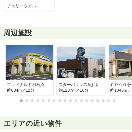
チェリーウェル
周辺施設
マクドナルド明石魚住店
スターバックス魚住店
ＣＯＣＯ壱
約834m／11分
約1237m／16分
約1048m／
エリアの近い物件