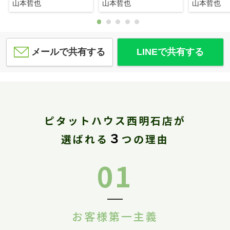
山本哲也
山本哲也
山本哲也
メールで共有する
LINEで共有する
ピタットハウス西明石店が
３
選ばれる
つの理由
01
お客様第一主義