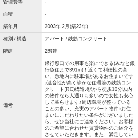
管理費等
-
面積
-
築年月
2003年 2月(築23年)
種別 / 構造
アパート / 鉄筋コンクリート
階建
2階建
銀行窓口での用事も楽にできる(みなと銀
行魚住まで391m)！近くて利便性の高
い、敷地内に駐車場があるお住まいです
♪遮音性が高く静かな住環境の鉄筋コン
クリート(RC)構造♪駅から徒歩10分以内
の物件なら人通りも多いので女性も安心
して暮らせます♪周辺環境が整っている
備考
ことの多い、充実のアパート物件♪お住
まいにこだわりたい条件がございました
ら、ぜひ当社にご連絡ください。お客様
のご希望に合わせた賃貸物件のご紹介を
させていただきます。また、満足してい