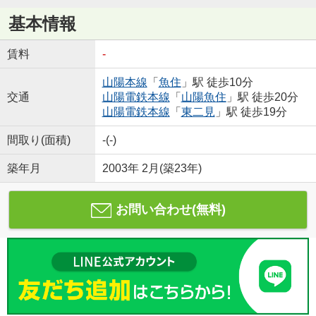
基本情報
賃料
-
山陽本線
「
魚住
」駅 徒歩10分
交通
山陽電鉄本線
「
山陽魚住
」駅 徒歩20分
山陽電鉄本線
「
東二見
」駅 徒歩19分
間取り(面積)
-(-)
築年月
2003年 2月(築23年)
お問い合わせ(無料)