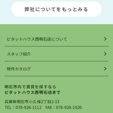
場や釣りスポットが多くあります。JR「大久保
弊社についてをもっとみる
駅」周辺には、ビブレ・イオンをはじめとした買
い物施設も多くあり、買い物にも困りません。
アクセス・趣味・レジャー・買い物、全てがバラ
ンスよく揃っているのが、明石市の住みやすさ・
人気の理由です。
ピタットハウス西明石店について
明石駅・西明石駅を中心に、明石市・神戸市西区
でお部屋探している方は、ぜひ当ＨＰにて物件を
お探しになってください。弊社は、スタッフの平
スタッフ紹介
均年齢も若く、お客様の事を第一に考え、毎日新
着の物件の情報をリサーチし、ＨＰにて随時更新
物件カタログ
を行っており地域最大級の情報取扱量を誇ってお
ります。店頭で限られた物件をご紹介する、従来
の不動産のスタイルではなく、まずは、お客様ご
明石市内で賃貸を探すなら
自身でインターネットを利用し、理想のお部屋を
ピタットハウス西明石店まで
探していただき、選択していただいた物件情報に
対して、専門知識を持ったスタッフがサポートさ
兵庫県明石市小久保2丁目2-13
せていただくスタイルを心がけております。私た
TEL：
078-926-1112
FAX：078-926-1020
ちピタットハウス西明石店が大切にしていること