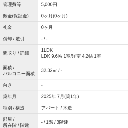
管理費等
5,000円
敷金(保証金)
0ヶ月(0ヶ月)
礼金
0ヶ月
償却 / 敷引
- / -
1LDK
間取り / 詳細
LDK 9.6帖 1室
/
洋室 4.2帖 1室
面積 /
32.32㎡ / -
バルコニー面積
向き
-
築年月
2025年 7月(築1年)
種別 / 構造
アパート / 木造
部屋 /
- / 1階 / 3階建
所在階 / 階建