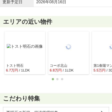
更新予定日
2026年08月16日
エリアの近い物件
トスト明石
コーポ北山
第1春陽マ
6.7
万
円
/ 1LDK
6.8
万
円
/ 1LDK
5.5
万
円
/ 3
こだわり特集