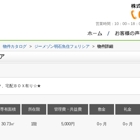
営業時間：
10：00～18
>
物件カタログ
>
ジーメゾン明石魚住フェリシア
>
物件詳細
ア
ク、宅配ＢＯＸ有り☆★
専有面積
所在階
管理費・共益費
敷金
礼金
30.73㎡
1階
5,000円
0ヶ月
0ヶ月