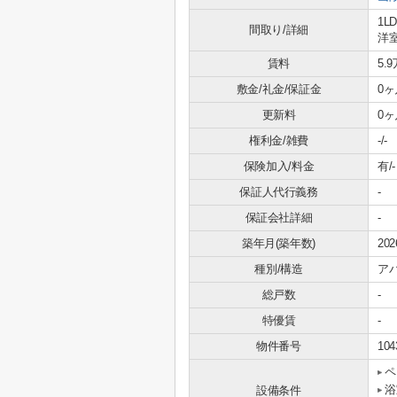
1L
間取り/詳細
洋室
賃料
5.
敷金/礼金/保証金
0ヶ
更新料
0ヶ
権利金/雑費
-/-
保険加入/料金
有/-
保証人代行義務
-
保証会社詳細
-
築年月(築年数)
20
種別/構造
ア
総戸数
-
特優賃
-
物件番号
104
ペ
浴
設備条件