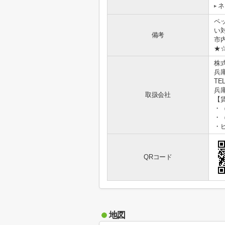
ネ
ペ
い
備考
市
★☆
株
兵
TEL
兵庫
取扱会社
【
・
・
・
QRコード
地図