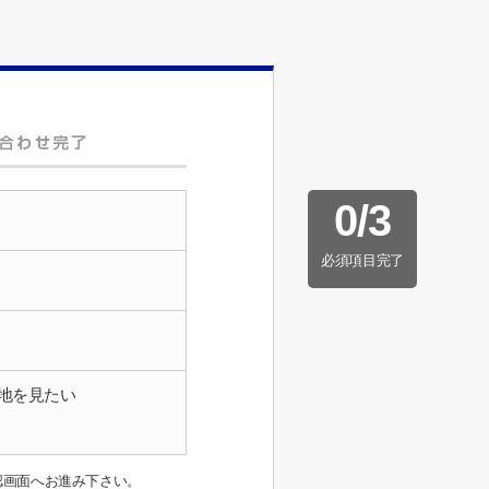
0
/
3
必須項目完了
地を見たい
認画面へお進み下さい。