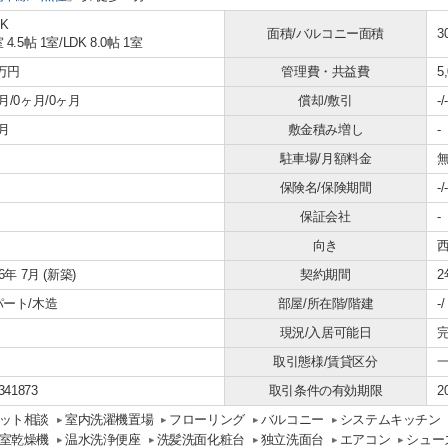
DK
面積/バルコニー面積
3
 4.5帖 1室
/
LDK 8.0帖 1室
9万円
管理費・共益費
5
月/0ヶ月/0ヶ月
償却/敷引
-/-
月
敷金積み増し
-
駐車場/月額料金
無
保険名/保険期間
-/-
保証会社
-
向き
26年 7月 (新築)
契約期間
2
パート/木造
部屋/所在階/階建
-
現況/入居可能日
取引態様/賃貸区分
341873
取引条件の有効期限
2
ット相談
室内洗濯機置場
フローリング
バルコニー
システムキッチン
室乾燥機
温水洗浄便座
洗髪洗面化粧台
独立洗面台
エアコン
シュー