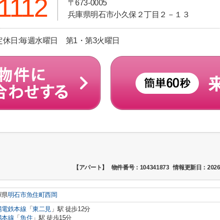
1112
〒673-0005
兵庫県明石市小久保２丁目２－１３
 定休日:毎週水曜日 第1・第3火曜日
【アパート】
物件番号：104341873
情報更新日：2026
庫県
明石市
魚住町西岡
陽電鉄本線
「
東二見
」駅 徒歩12分
陽本線
「
魚住
」駅 徒歩15分