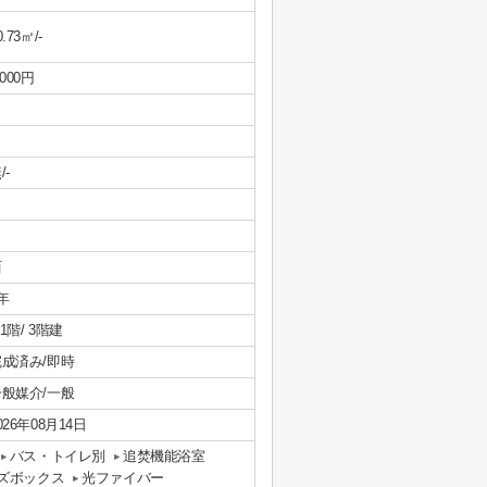
0.73㎡/-
,000円
/-
西
年
/ 1階/ 3階建
完成済み/即時
一般媒介/一般
026年08月14日
バス・トイレ別
追焚機能浴室
ズボックス
光ファイバー