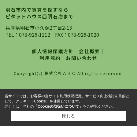
の不動産のスタイルではなく、まずは、お客様ご
明石市内で賃貸を探すなら
自身でインターネットを利用し、理想のお部屋を
ピタットハウス西明石店まで
探していただき、選択していただいた物件情報に
対して、専門知識を持ったスタッフがサポートさ
兵庫県明石市小久保2丁目2-13
せていただくスタイルを心がけております。私た
TEL：
078-926-1112
FAX：078-926-1020
ちピタットハウス西明石店が大切にしていること
は、一度だけでは終わらない、お客様との末長い
個人情報保護方針
｜
会社概要
｜
お付き合いです。初めての一人暮らしから、就
利用規約
｜
お問い合わせ
職・ご結婚・売買物件の購入、などなど一生涯に
わたる、良きアドバイザーとして、地域に密着し
Copyright(c) 株式会社ＡＢＣ All rights reserved.
た営業スタイルで様々なお役立ちができればと強
く思っております。ぜひ、明石市・神戸市西区で
物件をお探しになってる方は、お気軽にお問い合
当サイトでは、お客様の当サイト利用状況把握、サービス向上検討を目的と
わせください。
して、クッキー（Cookie）を使用しています。
詳しくは、当社の
「Cookieの取扱いについて」
をご確認ください。
閉じる