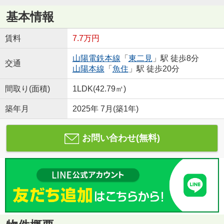
基本情報
賃料
7.7万円
山陽電鉄本線
「
東二見
」駅 徒歩8分
交通
山陽本線
「
魚住
」駅 徒歩20分
間取り(面積)
1LDK(42.79㎡)
築年月
2025年 7月(築1年)
お問い合わせ(無料)