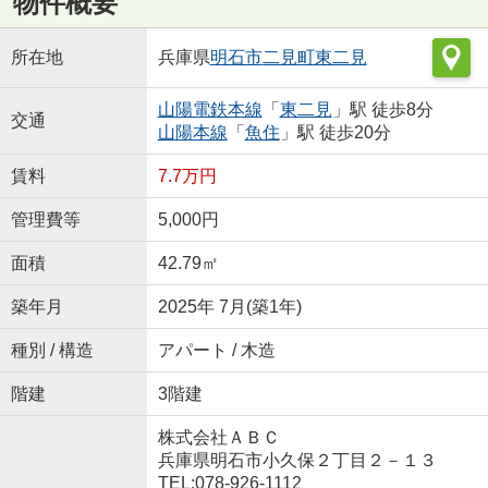
物件概要
所在地
兵庫県
明石市
二見町東二見
山陽電鉄本線
「
東二見
」駅 徒歩8分
交通
山陽本線
「
魚住
」駅 徒歩20分
賃料
7.7万円
管理費等
5,000円
面積
42.79㎡
築年月
2025年 7月(築1年)
種別 / 構造
アパート / 木造
階建
3階建
株式会社ＡＢＣ
兵庫県明石市小久保２丁目２－１３
TEL:078-926-1112