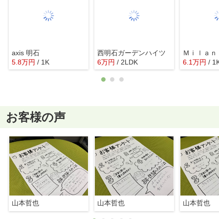
axis 明石
西明石ガーデンハイツ
Ｍｉｌａｎ
5.8
万
円
/ 1K
6
万
円
/ 2LDK
6.1
万
円
/ 1
お客様の声
山本哲也
山本哲也
山本哲也