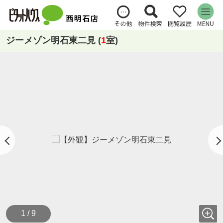
ジーメゾン明石東二見 (
1
室)
1 / 9