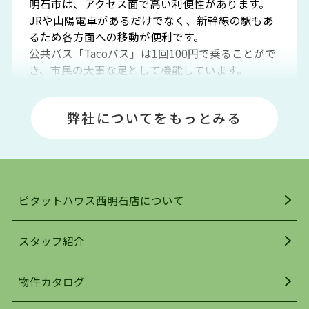
明石市は、アクセス面で高い利便性があります。
JRや山陽電車があるだけでなく、新幹線の駅もあ
るため各方面への移動が便利です。
公共バス「Tacoバス」は1回100円で乗ることがで
き、市民の大事な足として機能しています。
明石エリアは海沿いに位置しているため、海水浴
場や釣りスポットが多くあります。JR「大久保
弊社についてをもっとみる
駅」周辺には、ビブレ・イオンをはじめとした買
い物施設も多くあり、買い物にも困りません。
アクセス・趣味・レジャー・買い物、全てがバラ
ンスよく揃っているのが、明石市の住みやすさ・
人気の理由です。
ピタットハウス西明石店について
明石駅・西明石駅を中心に、明石市・神戸市西区
でお部屋探している方は、ぜひ当ＨＰにて物件を
お探しになってください。弊社は、スタッフの平
スタッフ紹介
均年齢も若く、お客様の事を第一に考え、毎日新
着の物件の情報をリサーチし、ＨＰにて随時更新
物件カタログ
を行っており地域最大級の情報取扱量を誇ってお
ります。店頭で限られた物件をご紹介する、従来