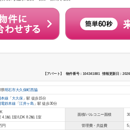
【アパート】
物件番号：104341881
情報更新日：2026
庫県
明石市
大久保町西脇
陽本線
「
大久保
」駅 徒歩15分
陽電鉄本線
「
江井ヶ島
」駅 徒歩30分
DK
面積/バルコニー面積
3
 4.1帖 1室
/
LDK 8.2帖 1室
7万円
管理費・共益費
5