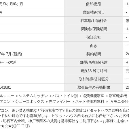
月/0ヶ月/0ヶ月
償却/敷引
-/-
月
敷金積み増し
-
駐車場/月額料金
無
保険名/保険期間
-/-
保証会社
-
向き
-
26年 7月 (新築)
契約期間
2
パート/木造
部屋/所在階/階建
-
現況/入居可能日
取引態様/賃貸区分
341881
取引条件の有効期限
2
ルコニー
システムキッチン
バス・トイレ別
追焚機能浴室
浴室乾燥機
アコン
シューズボックス
光ファイバー
ネット使用料無料
TVモニタ
アコン、追い焚き機能など設備充実です♪明石の賃貸はピタットハウス西明石店
ード払い対応ですお部屋探しは、ピタットハウス西明石店にお任せ下さい♪お客
す♪明石市内全域、神戸市西区の賃貸は是非弊社をご利用下さい♪お客様にお会
★☆★(◎⌒ ⌒◎)