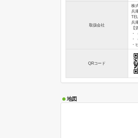
株
兵
TEL
兵庫
取扱会社
【
・
・
・
QRコード
地図