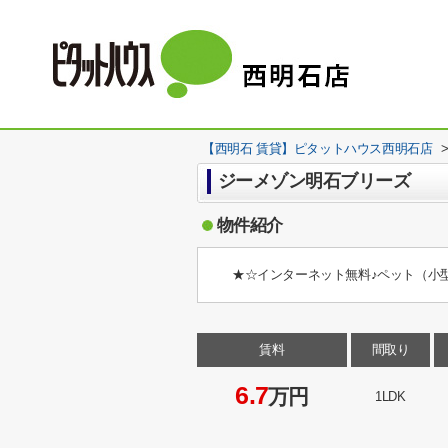
【西明石 賃貸】ピタットハウス西明石店
ジーメゾン明石ブリーズ
物件紹介
★☆インターネット無料♪ペット（小
賃料
間取り
6.7
万円
1LDK