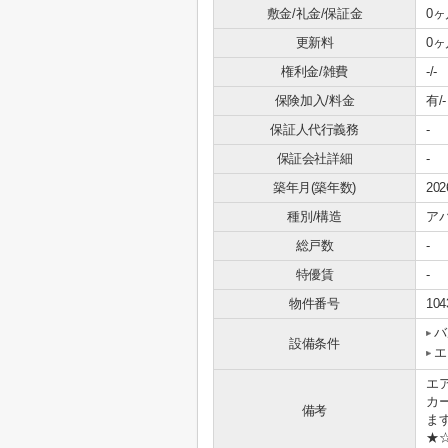
敷金/礼金/保証金
0ヶ
更新料
0ヶ
権利金/雑費
-/-
保険加入/料金
有/-
保証人代行義務
-
保証会社詳細
-
築年月(築年数)
20
種別/構造
ア
総戸数
-
特優賃
-
物件番号
104
バ
設備条件
エ
エ
カ
備考
ま
★☆