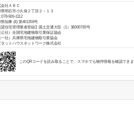
式会社ＡＢＣ
庫県明石市小久保２丁目２－１３
:078-926-1112
県知事 (4) 第401359号
賃貸住宅管理業者登録】国土交通大臣（1）第000783号
（公社）全国宅地建物取引業保証協会
（一社）兵庫県宅地建物取引業協会
ピタットハウスネットワーク株式会社
このQRコードを読み取ることで、スマホでも物件情報を確認できま