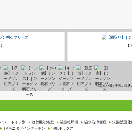
観】
【
※写真や図と実際の現状
バス・トイレ別
追焚機能浴室
浴室乾燥機
温水洗浄便座
洗髪洗面化
TVモニタ付インターホン
宅配ボックス