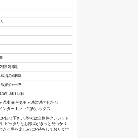
/-
年
/ 2階/ 3階建
完成済み/即時
一般媒介/一般
026年08月12日
温水洗浄便座
洗髪洗面化粧台
付インターホン
宅配ボックス
にお任せ下さい♪弊社は全物件クレジット
様にピッタリなお部屋がきっと見つかり
いできる事を楽しみにお待ちしております