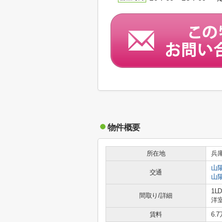
物件概要
所在地
兵
山
交通
山
1L
間取り/詳細
洋室
賃料
6.