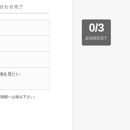
0
/
3
必須項目完了
地を見たい
認画面へお進み下さい。