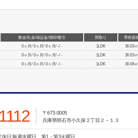
敷金/礼金/保証金/償却/敷引
間取り
専有面
0ヶ月/ 0ヶ月/ 0ヶ月/ -/ -
1LDK
30.03
0ヶ月/ 0ヶ月/ 0ヶ月/ -/ -
1LDK
30.03
0ヶ月/ 0ヶ月/ 0ヶ月/ -/ -
1LDK
30.08
1112
〒673-0005
兵庫県明石市小久保２丁目２－１３
 定休日:毎週水曜日 第1・第3火曜日