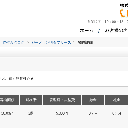
営業時間：
10：00～18
>
物件カタログ
>
ジーメゾン明石ブリーズ
>
物件詳細
型犬、猫）飼育可☆★
専有面積
所在階
管理費・共益費
敷金
礼金
30.03㎡
2階
5,000円
0ヶ月
0ヶ月