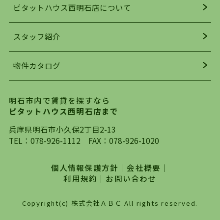
ピタットハウス西明石店について
明石駅・西明石駅を中心に、明石市・神戸市西区
でお部屋探している方は、ぜひ当ＨＰにて物件を
お探しになってください。弊社は、スタッフの平
スタッフ紹介
均年齢も若く、お客様の事を第一に考え、毎日新
着の物件の情報をリサーチし、ＨＰにて随時更新
物件カタログ
を行っており地域最大級の情報取扱量を誇ってお
ります。店頭で限られた物件をご紹介する、従来
の不動産のスタイルではなく、まずは、お客様ご
明石市内で賃貸を探すなら
自身でインターネットを利用し、理想のお部屋を
ピタットハウス西明石店まで
探していただき、選択していただいた物件情報に
対して、専門知識を持ったスタッフがサポートさ
兵庫県明石市小久保2丁目2-13
せていただくスタイルを心がけております。私た
TEL：
078-926-1112
FAX：078-926-1020
ちピタットハウス西明石店が大切にしていること
は、一度だけでは終わらない、お客様との末長い
個人情報保護方針
｜
会社概要
｜
お付き合いです。初めての一人暮らしから、就
利用規約
｜
お問い合わせ
職・ご結婚・売買物件の購入、などなど一生涯に
わたる、良きアドバイザーとして、地域に密着し
Copyright(c) 株式会社ＡＢＣ All rights reserved.
た営業スタイルで様々なお役立ちができればと強