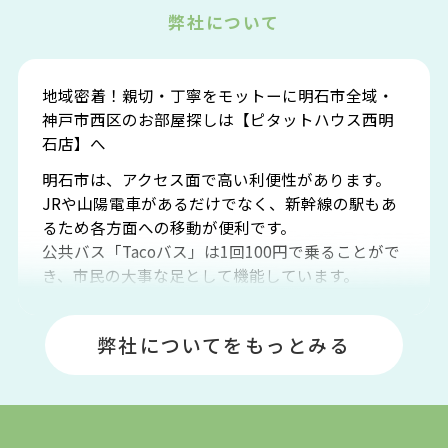
弊社について
地域密着！親切・丁寧をモットーに明石市全域・
神戸市西区のお部屋探しは【ピタットハウス西明
石店】へ
明石市は、アクセス面で高い利便性があります。
JRや山陽電車があるだけでなく、新幹線の駅もあ
るため各方面への移動が便利です。
公共バス「Tacoバス」は1回100円で乗ることがで
き、市民の大事な足として機能しています。
明石エリアは海沿いに位置しているため、海水浴
場や釣りスポットが多くあります。JR「大久保
弊社についてをもっとみる
駅」周辺には、ビブレ・イオンをはじめとした買
い物施設も多くあり、買い物にも困りません。
アクセス・趣味・レジャー・買い物、全てがバラ
ンスよく揃っているのが、明石市の住みやすさ・
人気の理由です。