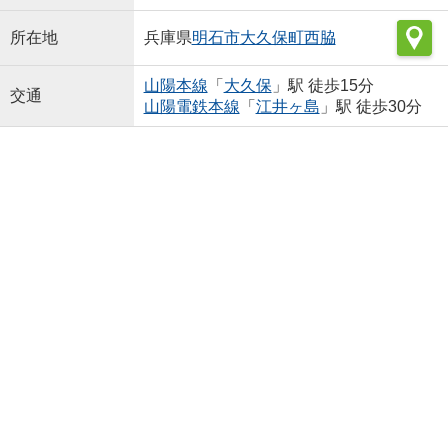
所在地
兵庫県
明石市
大久保町西脇
山陽本線
「
大久保
」駅 徒歩15分
交通
山陽電鉄本線
「
江井ヶ島
」駅 徒歩30分