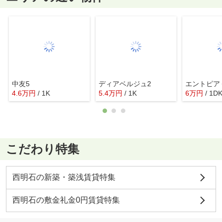
中友5
ディアベルジュ2
エントピア
4.6
万
円
/ 1K
5.4
万
円
/ 1K
6
万
円
/ 1D
こだわり特集
西明石の新築・築浅賃貸特集
西明石の敷金礼金0円賃貸特集