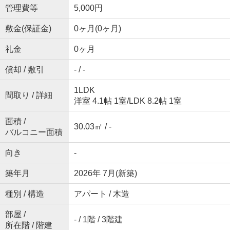
管理費等
5,000円
敷金(保証金)
0ヶ月(0ヶ月)
礼金
0ヶ月
償却 / 敷引
- / -
1LDK
間取り / 詳細
洋室 4.1帖 1室
/
LDK 8.2帖 1室
面積 /
30.03㎡ / -
バルコニー面積
向き
-
築年月
2026年 7月(新築)
種別 / 構造
アパート / 木造
部屋 /
- / 1階 / 3階建
所在階 / 階建