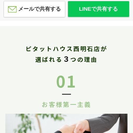
メールで共有する
LINEで共有する
ピタットハウス西明石店が
３
選ばれる
つの理由
01
お客様第一主義