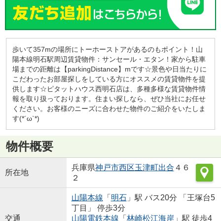
歩いて357mの場所にトーホーストアがあるのもポイント！山
陽本線明石駅周辺賃貸物件：サンセール・エタン！家から駐車
場までの距離は【parkingDistance】mです☆景色や日当たりに
こだわったお部屋探しをしている方にオススメの賃貸物件を提
供します☆ピタットハウス西明石店は、多種多様な賃貸物件情
報を取り扱っております。住まい探しなら、ぜひ当社にお任せ
ください。お客様のニーズに合わせた物件のご紹介をいたしま
す(*´ω`*)
物件概要
兵庫県
神戸市西区
玉津町出合
４６
所在地
２
山陽本線
「
明石
」駅 バス20分 「王塚台5
丁目」 停歩3分
交通
山陽電鉄本線
「
林崎松江海岸
」駅 徒歩4