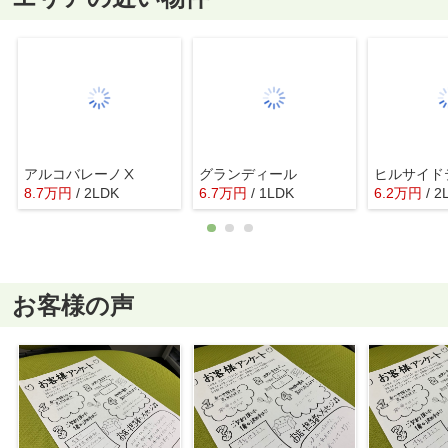
アルコバレーノⅩ
グランディール
ヒルサイド
8.7
万
円
/ 2LDK
6.7
万
円
/ 1LDK
6.2
万
円
/ 2
お客様の声