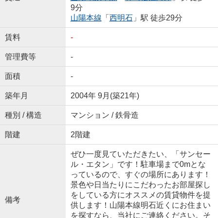
9分
山陽本線
「
西明石
」駅 徒歩29分
賃料
-
管理費等
-
面積
-
築年月
2004年 9月(築21年)
種別 / 構造
マンション / 鉄骨造
階建
2階建
ぜひ一度見ていただきたい、「サンセー
ル・エタン」です！駐車場まで0mとな
っているので、すぐの場所にあります！
景色や日当たりにこだわったお部屋探し
をしている方にオススメの賃貸物件を提
備考
供します！山陽本線明石近くにお住まい
を探すなら、当社にご連絡ください。そ