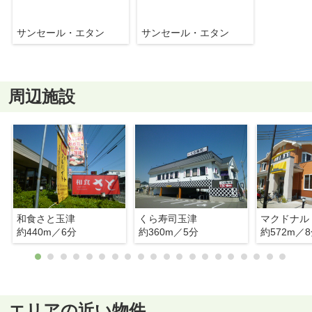
サンセール・エタン
サンセール・エタン
周辺施設
和食さと玉津
くら寿司玉津
マクドナル
約440m／6分
約360m／5分
約572m／
エリアの近い物件