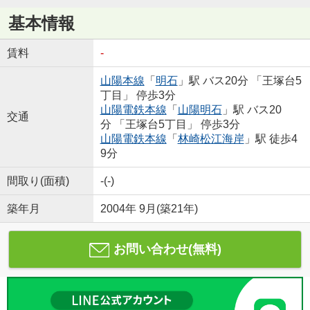
基本情報
賃料
-
山陽本線
「
明石
」駅 バス20分 「王塚台5
丁目」 停歩3分
山陽電鉄本線
「
山陽明石
」駅 バス20
交通
分 「王塚台5丁目」 停歩3分
山陽電鉄本線
「
林崎松江海岸
」駅 徒歩4
9分
間取り(面積)
-(-)
築年月
2004年 9月(築21年)
お問い合わせ(無料)