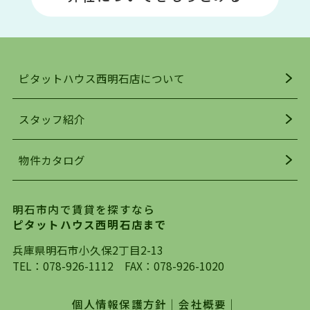
い物施設も多くあり、買い物にも困りません。
アクセス・趣味・レジャー・買い物、全てがバラ
ンスよく揃っているのが、明石市の住みやすさ・
人気の理由です。
ピタットハウス西明石店について
明石駅・西明石駅を中心に、明石市・神戸市西区
でお部屋探している方は、ぜひ当ＨＰにて物件を
お探しになってください。弊社は、スタッフの平
スタッフ紹介
均年齢も若く、お客様の事を第一に考え、毎日新
着の物件の情報をリサーチし、ＨＰにて随時更新
物件カタログ
を行っており地域最大級の情報取扱量を誇ってお
ります。店頭で限られた物件をご紹介する、従来
の不動産のスタイルではなく、まずは、お客様ご
明石市内で賃貸を探すなら
自身でインターネットを利用し、理想のお部屋を
ピタットハウス西明石店まで
探していただき、選択していただいた物件情報に
対して、専門知識を持ったスタッフがサポートさ
兵庫県明石市小久保2丁目2-13
せていただくスタイルを心がけております。私た
TEL：
078-926-1112
FAX：078-926-1020
ちピタットハウス西明石店が大切にしていること
は、一度だけでは終わらない、お客様との末長い
個人情報保護方針
｜
会社概要
｜