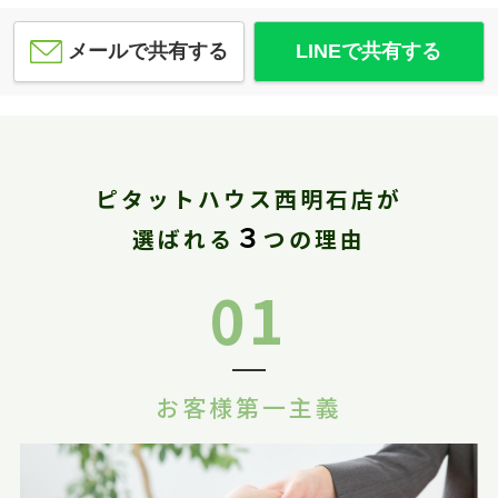
メールで共有する
LINEで共有する
ピタットハウス西明石店が
３
選ばれる
つの理由
01
お客様第一主義