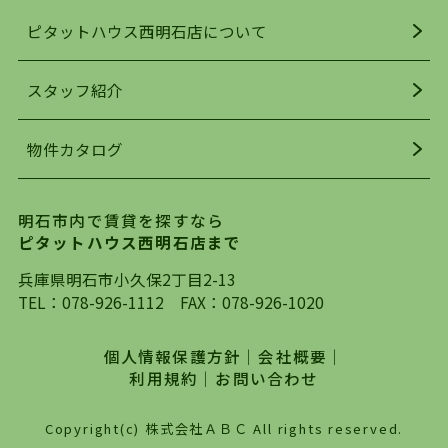
人気の理由です。
ピタットハウス西明石店について
明石駅・西明石駅を中心に、明石市・神戸市西区
でお部屋探している方は、ぜひ当ＨＰにて物件を
お探しになってください。弊社は、スタッフの平
スタッフ紹介
均年齢も若く、お客様の事を第一に考え、毎日新
着の物件の情報をリサーチし、ＨＰにて随時更新
物件カタログ
を行っており地域最大級の情報取扱量を誇ってお
ります。店頭で限られた物件をご紹介する、従来
の不動産のスタイルではなく、まずは、お客様ご
明石市内で賃貸を探すなら
自身でインターネットを利用し、理想のお部屋を
ピタットハウス西明石店まで
探していただき、選択していただいた物件情報に
対して、専門知識を持ったスタッフがサポートさ
兵庫県明石市小久保2丁目2-13
せていただくスタイルを心がけております。私た
TEL：
078-926-1112
FAX：078-926-1020
ちピタットハウス西明石店が大切にしていること
は、一度だけでは終わらない、お客様との末長い
個人情報保護方針
｜
会社概要
｜
お付き合いです。初めての一人暮らしから、就
利用規約
｜
お問い合わせ
職・ご結婚・売買物件の購入、などなど一生涯に
わたる、良きアドバイザーとして、地域に密着し
Copyright(c) 株式会社ＡＢＣ All rights reserved.
た営業スタイルで様々なお役立ちができればと強