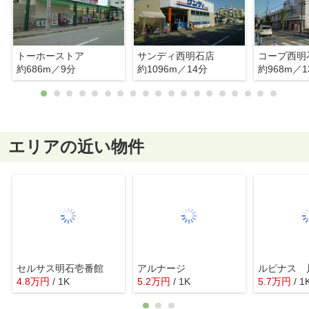
トーホーストア
サンディ西明石店
コープ西明
約686m／9分
約1096m／14分
約968m／1
エリアの近い物件
セルサス明石壱番館
アルナージ
ルピナス 
4.8
万
円
/ 1K
5.2
万
円
/ 1K
5.7
万
円
/ 1