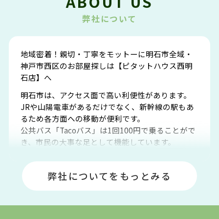
ABOUT US
弊社について
地域密着！親切・丁寧をモットーに明石市全域・
神戸市西区のお部屋探しは【ピタットハウス西明
石店】へ
明石市は、アクセス面で高い利便性があります。
JRや山陽電車があるだけでなく、新幹線の駅もあ
るため各方面への移動が便利です。
公共バス「Tacoバス」は1回100円で乗ることがで
き、市民の大事な足として機能しています。
明石エリアは海沿いに位置しているため、海水浴
場や釣りスポットが多くあります。JR「大久保
弊社についてをもっとみる
駅」周辺には、ビブレ・イオンをはじめとした買
い物施設も多くあり、買い物にも困りません。
アクセス・趣味・レジャー・買い物、全てがバラ
ンスよく揃っているのが、明石市の住みやすさ・