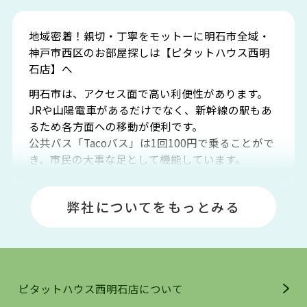
地域密着！親切・丁寧をモットーに明石市全域・
神戸市西区のお部屋探しは【ピタットハウス西明
石店】へ
明石市は、アクセス面で高い利便性があります。
JRや山陽電車があるだけでなく、新幹線の駅もあ
るため各方面への移動が便利です。
公共バス「Tacoバス」は1回100円で乗ることがで
き、市民の大事な足として機能しています。
明石エリアは海沿いに位置しているため、海水浴
場や釣りスポットが多くあります。JR「大久保
弊社についてをもっとみる
駅」周辺には、ビブレ・イオンをはじめとした買
い物施設も多くあり、買い物にも困りません。
アクセス・趣味・レジャー・買い物、全てがバラ
ンスよく揃っているのが、明石市の住みやすさ・
人気の理由です。
ピタットハウス西明石店について
明石駅・西明石駅を中心に、明石市・神戸市西区