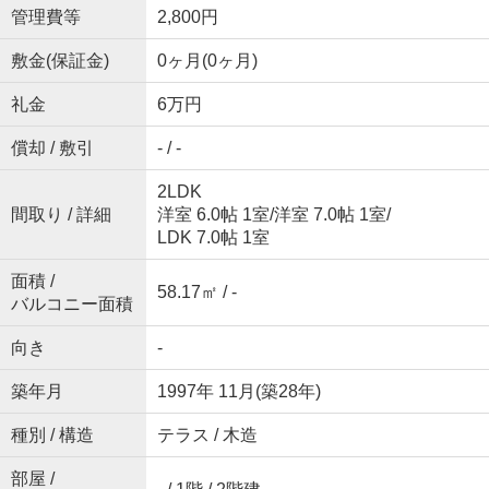
管理費等
2,800円
敷金(保証金)
0ヶ月(0ヶ月)
礼金
6万円
償却 / 敷引
- / -
2LDK
間取り / 詳細
洋室 6.0帖 1室
/
洋室 7.0帖 1室
/
LDK 7.0帖 1室
面積 /
58.17㎡ / -
バルコニー面積
向き
-
築年月
1997年 11月(築28年)
種別 / 構造
テラス / 木造
部屋 /