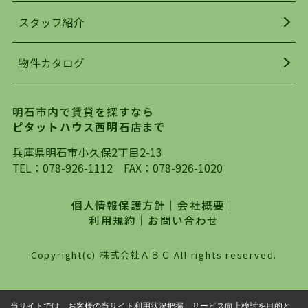
でお部屋探している方は、ぜひ当ＨＰにて物件を
お探しになってください。弊社は、スタッフの平
スタッフ紹介
均年齢も若く、お客様の事を第一に考え、毎日新
着の物件の情報をリサーチし、ＨＰにて随時更新
物件カタログ
を行っており地域最大級の情報取扱量を誇ってお
ります。店頭で限られた物件をご紹介する、従来
の不動産のスタイルではなく、まずは、お客様ご
明石市内で賃貸を探すなら
自身でインターネットを利用し、理想のお部屋を
ピタットハウス西明石店まで
探していただき、選択していただいた物件情報に
対して、専門知識を持ったスタッフがサポートさ
兵庫県明石市小久保2丁目2-13
せていただくスタイルを心がけております。私た
TEL：
078-926-1112
FAX：078-926-1020
ちピタットハウス西明石店が大切にしていること
は、一度だけでは終わらない、お客様との末長い
個人情報保護方針
｜
会社概要
｜
お付き合いです。初めての一人暮らしから、就
利用規約
｜
お問い合わせ
職・ご結婚・売買物件の購入、などなど一生涯に
わたる、良きアドバイザーとして、地域に密着し
Copyright(c) 株式会社ＡＢＣ All rights reserved.
た営業スタイルで様々なお役立ちができればと強
く思っております。ぜひ、明石市・神戸市西区で
物件をお探しになってる方は、お気軽にお問い合
当サイトでは、お客様の当サイト利用状況把握、サービス向上検討を目的と