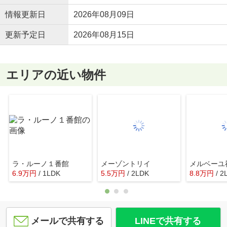
情報更新日
2026年08月09日
更新予定日
2026年08月15日
エリアの近い物件
ラ・ルーノ１番館
メーゾントリイ
メルベーユ
6.9
万
円
/ 1LDK
5.5
万
円
/ 2LDK
8.8
万
円
/ 2
メールで共有する
LINEで共有する