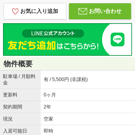
お気に入り追加
お問い合わせ
物件概要
駐車場 / 月額料
有 / 5,500円 (非課税)
金
更新料
0ヶ月
契約期間
2年
現況
空家
入居可能日
即時