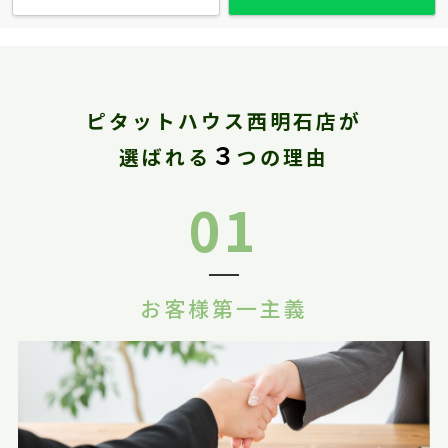
ピタットハウス西明石店が
３
選ばれる
つの理由
01
お客様第一主義