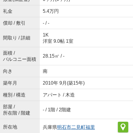
礼金
5.4万円
償却 / 敷引
- / -
1K
間取り / 詳細
洋室 9.0帖 1室
面積 /
28.15㎡ / -
バルコニー面積
向き
南
築年月
2010年 9月(築15年)
種別 / 構造
アパート / 木造
部屋 /
- / 1階 / 2階建
所在階 / 階建
所在地
兵庫県
明石市
二見町福里