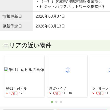
・（一社）兵庫県宅地建物取引業協会
・ピタットハウスネットワーク株式会社
情報更新日
2026年08月07日
更新予定日
2026年08月13日
エリアの近い物件
第61川辺ビル
波賀ハイツ
ラ・ルーノ
4.1
万
円
/ 2K
5.3
万
円
/ 1LDK
6.9
万
円
/ 1