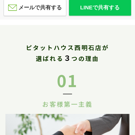
メールで共有する
LINEで共有する
ピタットハウス西明石店が
３
選ばれる
つの理由
01
お客様第一主義