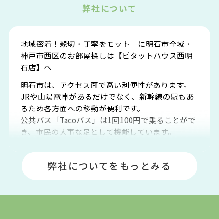
弊社について
地域密着！親切・丁寧をモットーに明石市全域・
神戸市西区のお部屋探しは【ピタットハウス西明
石店】へ
明石市は、アクセス面で高い利便性があります。
JRや山陽電車があるだけでなく、新幹線の駅もあ
るため各方面への移動が便利です。
公共バス「Tacoバス」は1回100円で乗ることがで
き、市民の大事な足として機能しています。
明石エリアは海沿いに位置しているため、海水浴
場や釣りスポットが多くあります。JR「大久保
弊社についてをもっとみる
駅」周辺には、ビブレ・イオンをはじめとした買
い物施設も多くあり、買い物にも困りません。
アクセス・趣味・レジャー・買い物、全てがバラ
ンスよく揃っているのが、明石市の住みやすさ・
人気の理由です。