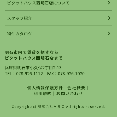
ピタットハウス西明石店について
明石駅・西明石駅を中心に、明石市・神戸市西区
でお部屋探している方は、ぜひ当ＨＰにて物件を
お探しになってください。弊社は、スタッフの平
スタッフ紹介
均年齢も若く、お客様の事を第一に考え、毎日新
着の物件の情報をリサーチし、ＨＰにて随時更新
物件カタログ
を行っており地域最大級の情報取扱量を誇ってお
ります。店頭で限られた物件をご紹介する、従来
の不動産のスタイルではなく、まずは、お客様ご
明石市内で賃貸を探すなら
自身でインターネットを利用し、理想のお部屋を
ピタットハウス西明石店まで
探していただき、選択していただいた物件情報に
対して、専門知識を持ったスタッフがサポートさ
兵庫県明石市小久保2丁目2-13
せていただくスタイルを心がけております。私た
TEL：
078-926-1112
FAX：078-926-1020
ちピタットハウス西明石店が大切にしていること
は、一度だけでは終わらない、お客様との末長い
個人情報保護方針
｜
会社概要
｜
お付き合いです。初めての一人暮らしから、就
利用規約
｜
お問い合わせ
職・ご結婚・売買物件の購入、などなど一生涯に
わたる、良きアドバイザーとして、地域に密着し
Copyright(c) 株式会社ＡＢＣ All rights reserved.
た営業スタイルで様々なお役立ちができればと強
く思っております。ぜひ、明石市・神戸市西区で