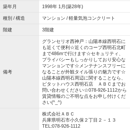
築年月
1998年 1月(築28年)
種別 / 構造
マンション / 軽量気泡コンクリート
階建
3階建
グランセリオ西神戸：山陽本線西明石に
も近くて便利☆近くのコープ西明石北町
まで486mで行けます☆セキュリティ、
プライバシーもしっかりしており安心な
マンションです☆メンテナンスフリーに
備考
なることが外観タイル張りの魅力です☆
山陽本線西明石周辺に関することなら、
ピタットハウス西明石店 ＡＢＣまでお
問い合わせください☆078-926-1112から
賃貸情報のご不明な点をお申し付けくだ
さい(^_^)
株式会社ＡＢＣ
兵庫県明石市小久保２丁目２－１３
TEL:078-926-1112