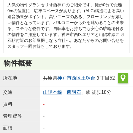
人気の物件グランセリオ西神戸のご紹介です。徒歩0分で距離
0mの位置に、駐車スペースがあります。(ALC)構造による高い
遮音効果がポイント。高いニーズのある、フローリングが嬉し
い物件となっています。バルコニーから外を眺めることの出来
る、ステキな物件です。自転車をお持ちでも安心の駐輪場付き
の物件をご用意しています。神戸市西区エリアと山陽本線西明
石駅付近のお部屋探しなら当社へ。あなたからのお問い合せを
スタッフ一同お待ちしております。
物件概要
所在地
兵庫県
神戸市西区
王塚台
３丁目52
交通
山陽本線
「
西明石
」駅 徒歩18分
賃料
-
管理費等
-
面積
-