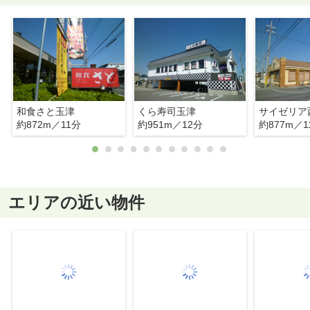
和食さと玉津
くら寿司玉津
サイゼリア
約872m／11分
約951m／12分
約877m／1
エリアの近い物件