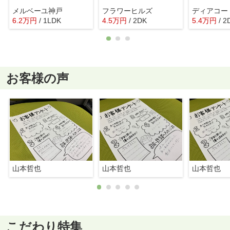
メルベーユ神戸
フラワーヒルズ
ディアコー
6.2
万
円
/ 1LDK
4.5
万
円
/ 2DK
5.4
万
円
/ 2
お客様の声
山本哲也
山本哲也
山本哲也
こだわり特集