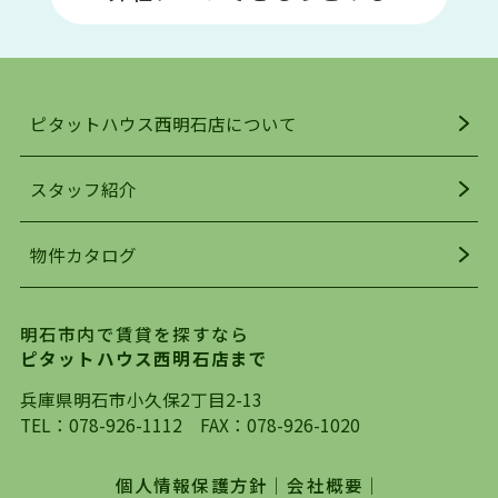
い物施設も多くあり、買い物にも困りません。
アクセス・趣味・レジャー・買い物、全てがバラ
ンスよく揃っているのが、明石市の住みやすさ・
人気の理由です。
ピタットハウス西明石店について
明石駅・西明石駅を中心に、明石市・神戸市西区
でお部屋探している方は、ぜひ当ＨＰにて物件を
お探しになってください。弊社は、スタッフの平
スタッフ紹介
均年齢も若く、お客様の事を第一に考え、毎日新
着の物件の情報をリサーチし、ＨＰにて随時更新
物件カタログ
を行っており地域最大級の情報取扱量を誇ってお
ります。店頭で限られた物件をご紹介する、従来
の不動産のスタイルではなく、まずは、お客様ご
明石市内で賃貸を探すなら
自身でインターネットを利用し、理想のお部屋を
ピタットハウス西明石店まで
探していただき、選択していただいた物件情報に
対して、専門知識を持ったスタッフがサポートさ
兵庫県明石市小久保2丁目2-13
せていただくスタイルを心がけております。私た
TEL：
078-926-1112
FAX：078-926-1020
ちピタットハウス西明石店が大切にしていること
は、一度だけでは終わらない、お客様との末長い
個人情報保護方針
｜
会社概要
｜