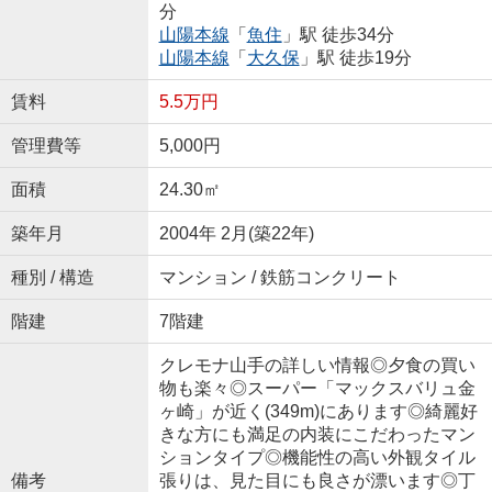
分
山陽本線
「
魚住
」駅 徒歩34分
山陽本線
「
大久保
」駅 徒歩19分
賃料
5.5万円
管理費等
5,000円
面積
24.30㎡
築年月
2004年 2月(築22年)
種別 / 構造
マンション / 鉄筋コンクリート
階建
7階建
クレモナ山手の詳しい情報◎夕食の買い
物も楽々◎スーパー「マックスバリュ金
ヶ崎」が近く(349m)にあります◎綺麗好
きな方にも満足の内装にこだわったマン
ションタイプ◎機能性の高い外観タイル
備考
張りは、見た目にも良さが漂います◎丁