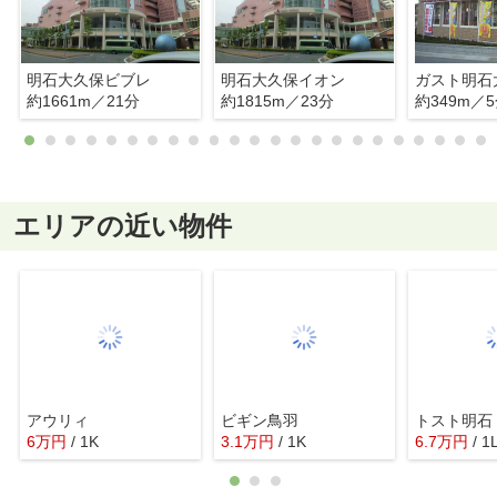
明石大久保ビブレ
明石大久保イオン
ガスト明石
約1661m／21分
約1815m／23分
約349m／
エリアの近い物件
アウリィ
ビギン鳥羽
トスト明石
6
万
円
/ 1K
3.1
万
円
/ 1K
6.7
万
円
/ 1