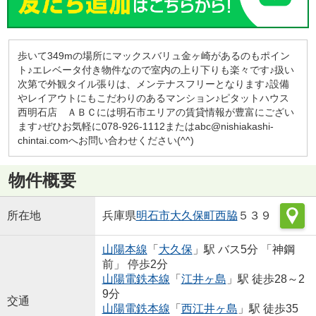
歩いて349mの場所にマックスバリュ金ヶ崎があるのもポイン
ト♪エレベータ付き物件なので室内の上り下りも楽々です♪扱い
次第で外観タイル張りは、メンテナスフリーとなります♪設備
やレイアウトにもこだわりのあるマンション♪ピタットハウス
西明石店 ＡＢＣには明石市エリアの賃貸情報が豊富にござい
ます♪ぜひお気軽に078-926-1112またはabc@nishiakashi-
chintai.comへお問い合わせください(^^)
物件概要
所在地
兵庫県
明石市
大久保町西脇
５３９
山陽本線
「
大久保
」駅 バス5分 「神鋼
前」 停歩2分
山陽電鉄本線
「
江井ヶ島
」駅 徒歩28～2
9分
交通
山陽電鉄本線
「
西江井ヶ島
」駅 徒歩35