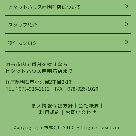
人気の理由です。
ピタットハウス西明石店について
明石駅・西明石駅を中心に、明石市・神戸市西区
でお部屋探している方は、ぜひ当ＨＰにて物件を
お探しになってください。弊社は、スタッフの平
スタッフ紹介
均年齢も若く、お客様の事を第一に考え、毎日新
着の物件の情報をリサーチし、ＨＰにて随時更新
物件カタログ
を行っており地域最大級の情報取扱量を誇ってお
ります。店頭で限られた物件をご紹介する、従来
の不動産のスタイルではなく、まずは、お客様ご
明石市内で賃貸を探すなら
自身でインターネットを利用し、理想のお部屋を
ピタットハウス西明石店まで
探していただき、選択していただいた物件情報に
対して、専門知識を持ったスタッフがサポートさ
兵庫県明石市小久保2丁目2-13
せていただくスタイルを心がけております。私た
TEL：
078-926-1112
FAX：078-926-1020
ちピタットハウス西明石店が大切にしていること
は、一度だけでは終わらない、お客様との末長い
個人情報保護方針
｜
会社概要
｜
お付き合いです。初めての一人暮らしから、就
利用規約
｜
お問い合わせ
職・ご結婚・売買物件の購入、などなど一生涯に
わたる、良きアドバイザーとして、地域に密着し
Copyright(c) 株式会社ＡＢＣ All rights reserved.
た営業スタイルで様々なお役立ちができればと強