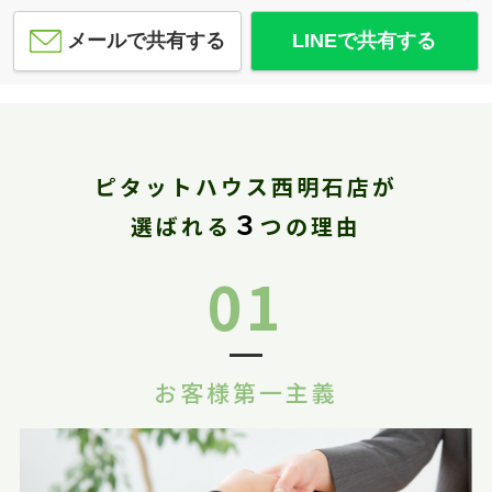
メールで共有する
LINEで共有する
ピタットハウス西明石店が
３
選ばれる
つの理由
01
お客様第一主義