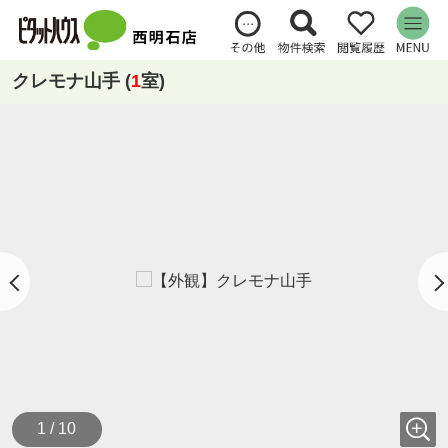
クレモナ山手 (
1
室)
1 / 10