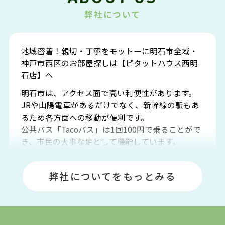
弊社について
地域密着！親切・丁寧をモットーに明石市全域・
神戸市西区のお部屋探しは【ピタットハウス西明
石店】へ
明石市は、アクセス面で高い利便性があります。
JRや山陽電車があるだけでなく、新幹線の駅もあ
るため各方面への移動が便利です。
公共バス「Tacoバス」は1回100円で乗ることがで
き、市民の大事な足として機能しています。
明石エリアは海沿いに位置しているため、海水浴
場や釣りスポットが多くあります。JR「大久保
弊社についてをもっとみる
駅」周辺には、ビブレ・イオンをはじめとした買
い物施設も多くあり、買い物にも困りません。
アクセス・趣味・レジャー・買い物、全てがバラ
ンスよく揃っているのが、明石市の住みやすさ・