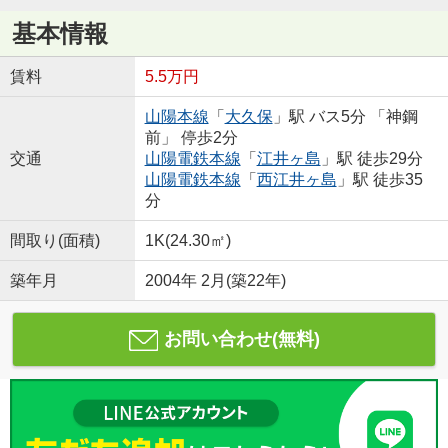
基本情報
賃料
5.5万円
山陽本線
「
大久保
」駅 バス5分 「神鋼
前」 停歩2分
交通
山陽電鉄本線
「
江井ヶ島
」駅 徒歩29分
山陽電鉄本線
「
西江井ヶ島
」駅 徒歩35
分
間取り(面積)
1K(24.30㎡)
築年月
2004年 2月(築22年)
お問い合わせ(無料)