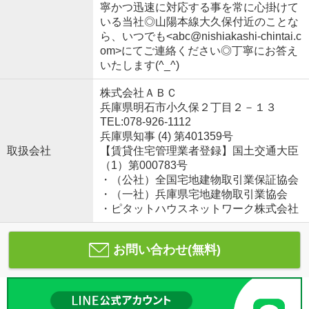
寧かつ迅速に対応する事を常に心掛けて
いる当社◎山陽本線大久保付近のことな
ら、いつでも<abc@nishiakashi-chintai.c
om>にてご連絡ください◎丁寧にお答え
いたします(^_^)
株式会社ＡＢＣ
兵庫県明石市小久保２丁目２－１３
TEL:078-926-1112
兵庫県知事 (4) 第401359号
取扱会社
【賃貸住宅管理業者登録】国土交通大臣
（1）第000783号
・（公社）全国宅地建物取引業保証協会
・（一社）兵庫県宅地建物取引業協会
・ピタットハウスネットワーク株式会社
お問い合わせ(無料)