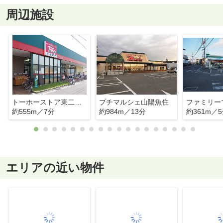
周辺施設
トーホーストア東二見店
プチマルシェ山陽魚住
約555m／7分
約984m／13分
約361m／
エリアの近い物件