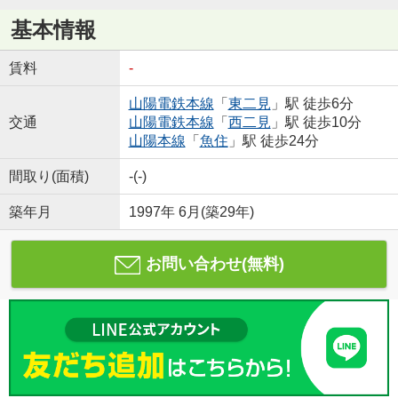
基本情報
賃料
-
山陽電鉄本線
「
東二見
」駅 徒歩6分
交通
山陽電鉄本線
「
西二見
」駅 徒歩10分
山陽本線
「
魚住
」駅 徒歩24分
間取り(面積)
-(-)
築年月
1997年 6月(築29年)
お問い合わせ(無料)