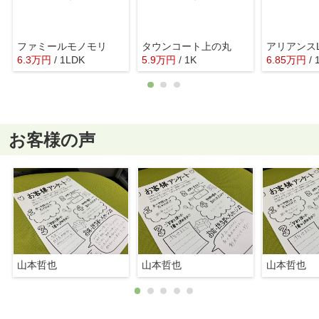
ファミールモノモリ
タウンコート上の丸
アリアンスL
6.3
万
円
/ 1LDK
5.9
万
円
/ 1K
6.85
万
円
/
お客様の声
山本哲也
山本哲也
山本哲也