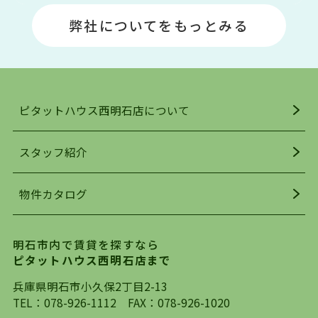
場や釣りスポットが多くあります。JR「大久保
弊社についてをもっとみる
駅」周辺には、ビブレ・イオンをはじめとした買
い物施設も多くあり、買い物にも困りません。
アクセス・趣味・レジャー・買い物、全てがバラ
ンスよく揃っているのが、明石市の住みやすさ・
人気の理由です。
ピタットハウス西明石店について
明石駅・西明石駅を中心に、明石市・神戸市西区
でお部屋探している方は、ぜひ当ＨＰにて物件を
お探しになってください。弊社は、スタッフの平
スタッフ紹介
均年齢も若く、お客様の事を第一に考え、毎日新
着の物件の情報をリサーチし、ＨＰにて随時更新
物件カタログ
を行っており地域最大級の情報取扱量を誇ってお
ります。店頭で限られた物件をご紹介する、従来
の不動産のスタイルではなく、まずは、お客様ご
明石市内で賃貸を探すなら
自身でインターネットを利用し、理想のお部屋を
ピタットハウス西明石店まで
探していただき、選択していただいた物件情報に
対して、専門知識を持ったスタッフがサポートさ
兵庫県明石市小久保2丁目2-13
せていただくスタイルを心がけております。私た
TEL：
078-926-1112
FAX：078-926-1020
ちピタットハウス西明石店が大切にしていること