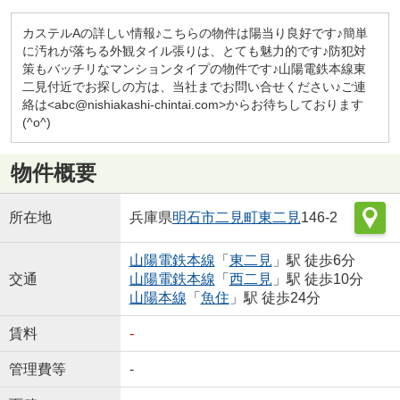
カステルAの詳しい情報♪こちらの物件は陽当り良好です♪簡単
に汚れが落ちる外観タイル張りは、とても魅力的です♪防犯対
策もバッチリなマンションタイプの物件です♪山陽電鉄本線東
二見付近でお探しの方は、当社までお問い合せください♪ご連
絡は<abc@nishiakashi-chintai.com>からお待ちしております
(^o^)
物件概要
所在地
兵庫県
明石市
二見町東二見
146-2
山陽電鉄本線
「
東二見
」駅 徒歩6分
交通
山陽電鉄本線
「
西二見
」駅 徒歩10分
山陽本線
「
魚住
」駅 徒歩24分
賃料
-
管理費等
-