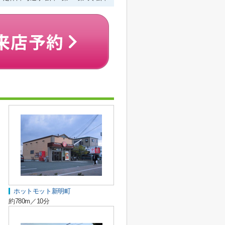
ホットモット新明町
約780m／10分