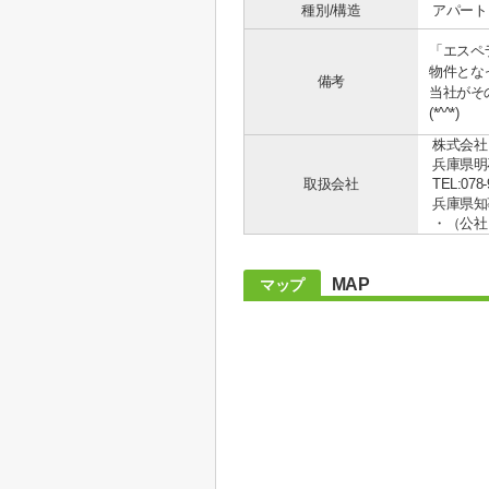
種別/構造
アパート 
「エスペ
物件とな
備考
当社がそ
(*^^*)
株式会社
兵庫県明
取扱会社
TEL:078-
兵庫県知事
・（公社
MAP
マップ