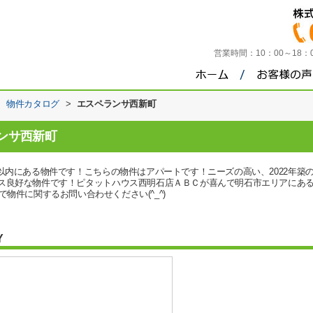
営業時間：
10：00～18
>
物件カタログ
>
エスペランサ西新町
ンサ西新町
m以内にある物件です！こちらの物件はアパートです！ニーズの高い、2022年築
セス良好な物件です！ピタットハウス西明石店ＡＢＣが喜んで明石市エリアにあ
i.comまで物件に関するお問い合わせください(^_^)
Y