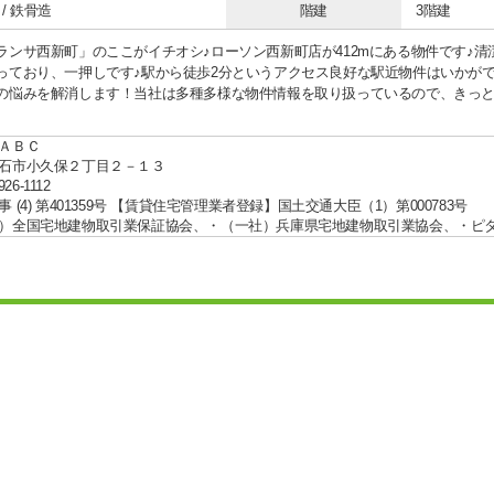
/ 鉄骨造
階建
3階建
ランサ西新町」のここがイチオシ♪ローソン西新町店が412mにある物件です♪清潔
っており、一押しです♪駅から徒歩2分というアクセス良好な駅近物件はいかが
の悩みを解消します！当社は多種多様な物件情報を取り扱っているので、きっ
ＡＢＣ
石市小久保２丁目２－１３
926-1112
 (4) 第401359号 【賃貸住宅管理業者登録】国土交通大臣（1）第000783号
）全国宅地建物取引業保証協会、・（一社）兵庫県宅地建物取引業協会、・ピ