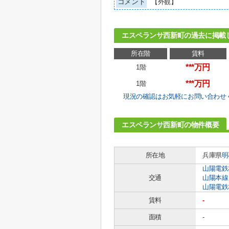
コメント
【外観】
エスペランサ西新町の過去に掲載
所在階
賃料
***万円
1階
***万円
1階
現況の確認はお気軽にお問い合わせ
エスペランサ西新町の物件概要
所在地
兵庫県
明
山陽電鉄
交通
山陽本線
山陽電鉄
賃料
-
面積
-