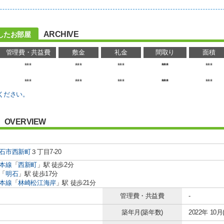
ARCHIVE
したお部屋
管理費・共益費
敷金
礼金
間取り
面積
***
***
***
***
***
***
***
***
***
***
ください。
OVERVIEW
石市
西新町
３丁目7-20
本線
「
西新町
」駅 徒歩2分
「
明石
」駅 徒歩17分
本線
「
林崎松江海岸
」駅 徒歩21分
管理費・共益費
-
築年月(築年数)
2022年 10月