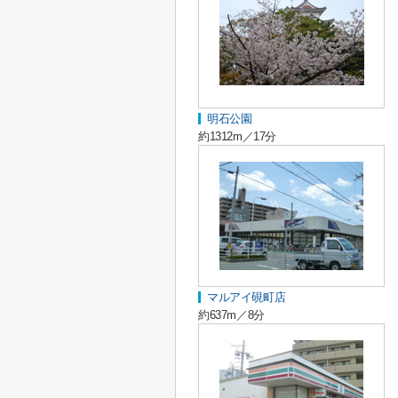
明石公園
約1312m／17分
マルアイ硯町店
約637m／8分