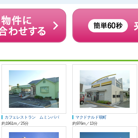
カフェレストラン ムミンパパ
マクドナルド硯町
約1961m／25分
約976m／13分