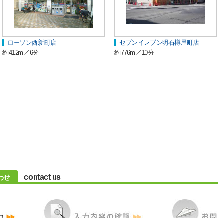
ローソン西新町店
セブンイレブン明石樽屋町店
約412m／6分
約776m／10分
contact us
わせ