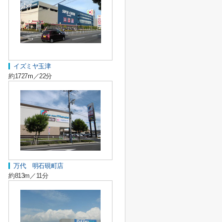
イズミヤ玉津
約1727m／22分
万代 明石硯町店
約813m／11分