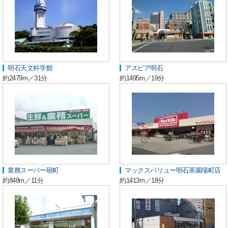
明石天文科学館
アスピア明石
約2479m／31分
約1495m／19分
業務スーパー硯町
マックスバリュー明石茶園場町店
約848m／11分
約1413m／18分