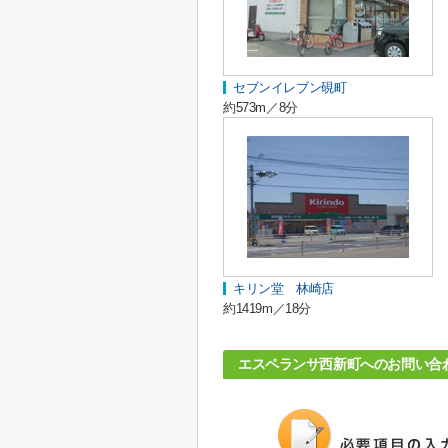
セブンイレブン硯町
約573m／8分
キリン堂 林崎店
約1419m／18分
エスペランサ西新町へのお問い合