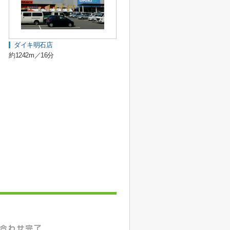
ダイキ明石店
約1242m／16分