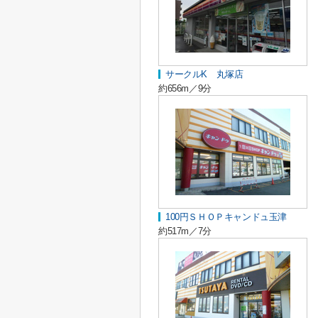
サークルK 丸塚店
約656m／9分
100円ＳＨＯＰキャンドュ玉津
約517m／7分