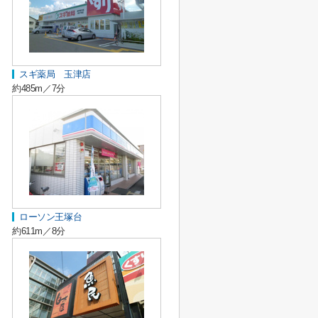
スギ薬局 玉津店
約485m／7分
ローソン王塚台
約611m／8分