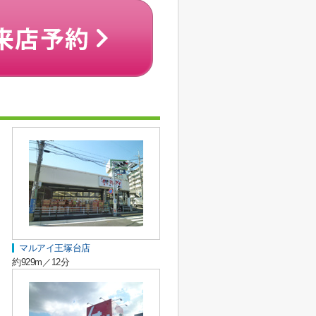
マルアイ王塚台店
約929m／12分