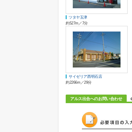
ツタヤ玉津
約527m／7分
サイゼリア西明石店
約2266m／29分
アルス出合へのお問い合わせ