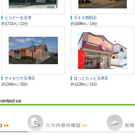
とりどーる玉津
ＧＥＯ西明石
約1731m／22分
約1098m／14分
サイゼリヤ玉津店
ほっともっと玉津店
約2346m／30分
約1128m／15分
contact us