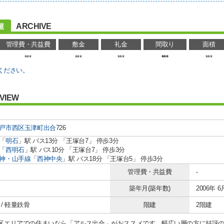
ARCHIVE
屋
管理費・共益費
敷金
礼金
間取り
面積
***
***
***
***
***
ください。
VIEW
戸市西区
玉津町出合
726
「
明石
」駅 バス13分 「王塚台7」 停歩3分
「
西明石
」駅 バス10分 「王塚台7」 停歩3分
神・山手線
「
西神中央
」駅 バス18分 「王塚台5」 停歩3分
管理費・共益費
-
築年月(築年数)
2006年 6
/ 軽量鉄骨
階建
2階建
区エリアでの住まいなら「アルス出合」がおススメです。幅広い層の方に好評の、