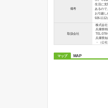
生活に支
備考
あるので
お引越し
926-1
株式会社
兵庫県明
取扱会社
TEL:078-
兵庫県知事
・（公社
MAP
マップ