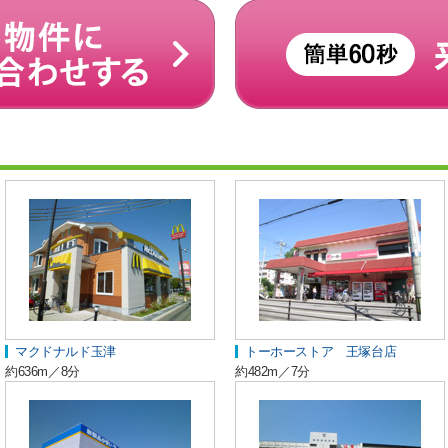
マクドナルド玉津
トーホーストア 王塚台店
約636m／8分
約482m／7分