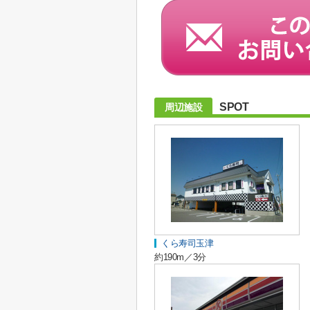
SPOT
周辺施設
くら寿司玉津
約190m／3分