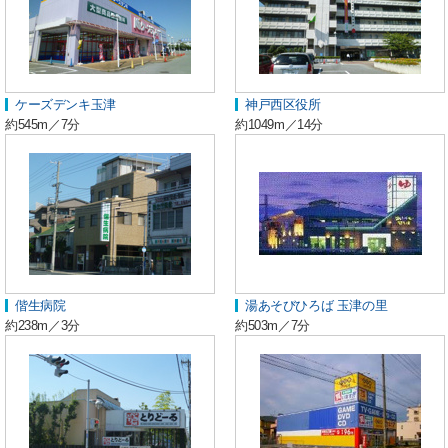
ケーズデンキ玉津
神戸西区役所
約545m／7分
約1049m／14分
偕生病院
湯あそびひろば 玉津の里
約238m／3分
約503m／7分