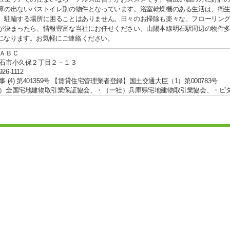
障の出ないバストイレ別の物件となっています。浴室乾燥機のある生活は、衛
、駐輪する場所に困ることはありません。日々のお掃除も楽々な、フローリン
が決まったら、情報豊富な当社にお任せください。山陽本線明石駅周辺の物件多数
112になります。お気軽にご連絡ください。
ＡＢＣ
石市小久保２丁目２－１３
926-1112
 (4) 第401359号 【賃貸住宅管理業者登録】国土交通大臣（1）第000783号
）全国宅地建物取引業保証協会、・（一社）兵庫県宅地建物取引業協会、・ピ