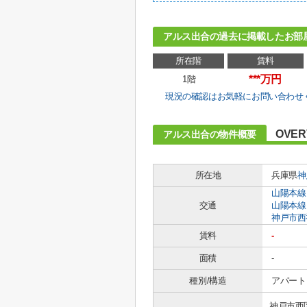
アルス出合の過去に掲載したお部
所在階
賃料
***万円
1階
現況の確認はお気軽にお問い合わせ
OVER
アルス出合の物件概要
所在地
兵庫県
神
山陽本線
交通
山陽本線
神戸市西
賃料
-
面積
-
種別/構造
アパート 
神戸市西