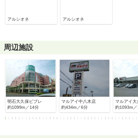
アルシオネ
アルシオネ
周辺施設
明石大久保ビブレ
マルアイ中八木店
マルアイ大
約1099m／14分
約434m／6分
約1093m／