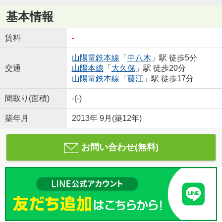
基本情報
賃料
-
山陽電鉄本線
「
中八木
」駅 徒歩5分
交通
山陽本線
「
大久保
」駅 徒歩20分
山陽電鉄本線
「
藤江
」駅 徒歩17分
間取り(面積)
-(-)
築年月
2013年 9月(築12年)
お問い合わせ(無料)