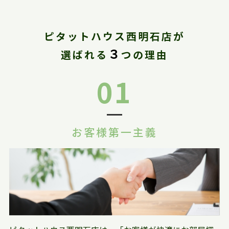
ピタットハウス西明石店が
３
選ばれる
つの理由
01
お客様第一主義