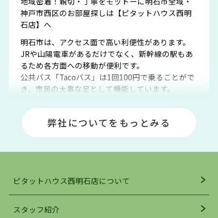
地域密着！親切・丁寧をモットーに明石市全域・
神戸市西区のお部屋探しは【ピタットハウス西明
石店】へ
明石市は、アクセス面で高い利便性があります。
JRや山陽電車があるだけでなく、新幹線の駅もあ
るため各方面への移動が便利です。
公共バス「Tacoバス」は1回100円で乗ることがで
き、市民の大事な足として機能しています。
明石エリアは海沿いに位置しているため、海水浴
場や釣りスポットが多くあります。JR「大久保
弊社についてをもっとみる
駅」周辺には、ビブレ・イオンをはじめとした買
い物施設も多くあり、買い物にも困りません。
アクセス・趣味・レジャー・買い物、全てがバラ
ンスよく揃っているのが、明石市の住みやすさ・
人気の理由です。
ピタットハウス西明石店について
明石駅・西明石駅を中心に、明石市・神戸市西区
でお部屋探している方は、ぜひ当ＨＰにて物件を
お探しになってください。弊社は、スタッフの平
スタッフ紹介
均年齢も若く、お客様の事を第一に考え、毎日新