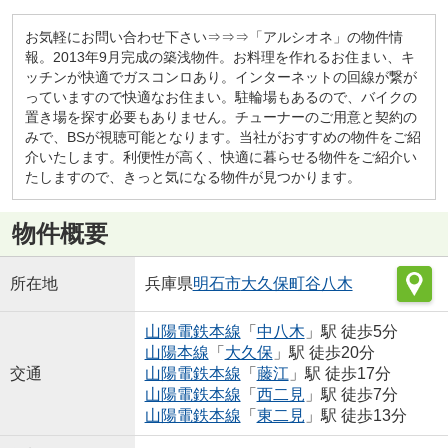
お気軽にお問い合わせ下さい⇒⇒⇒「アルシオネ」の物件情
報。2013年9月完成の築浅物件。お料理を作れるお住まい、キ
ッチンが快適でガスコンロあり。インターネットの回線が繋が
っていますので快適なお住まい。駐輪場もあるので、バイクの
置き場を探す必要もありません。チューナーのご用意と契約の
みで、BSが視聴可能となります。当社がおすすめの物件をご紹
介いたします。利便性が高く、快適に暮らせる物件をご紹介い
たしますので、きっと気になる物件が見つかります。
物件概要
所在地
兵庫県
明石市
大久保町谷八木
山陽電鉄本線
「
中八木
」駅 徒歩5分
山陽本線
「
大久保
」駅 徒歩20分
交通
山陽電鉄本線
「
藤江
」駅 徒歩17分
山陽電鉄本線
「
西二見
」駅 徒歩7分
山陽電鉄本線
「
東二見
」駅 徒歩13分