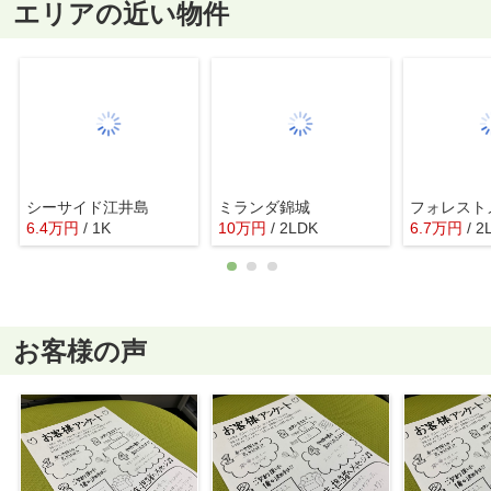
エリアの近い物件
シーサイド江井島
ミランダ錦城
フォレスト
6.4
万
円
/ 1K
10
万
円
/ 2LDK
6.7
万
円
/ 2
お客様の声