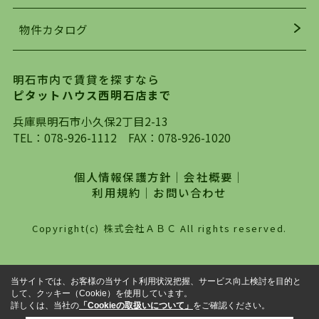
着の物件の情報をリサーチし、ＨＰにて随時更新
物件カタログ
を行っており地域最大級の情報取扱量を誇ってお
ります。店頭で限られた物件をご紹介する、従来
の不動産のスタイルではなく、まずは、お客様ご
明石市内で賃貸を探すなら
自身でインターネットを利用し、理想のお部屋を
ピタットハウス西明石店まで
探していただき、選択していただいた物件情報に
対して、専門知識を持ったスタッフがサポートさ
兵庫県明石市小久保2丁目2-13
せていただくスタイルを心がけております。私た
TEL：
078-926-1112
FAX：078-926-1020
ちピタットハウス西明石店が大切にしていること
は、一度だけでは終わらない、お客様との末長い
個人情報保護方針
｜
会社概要
｜
お付き合いです。初めての一人暮らしから、就
利用規約
｜
お問い合わせ
職・ご結婚・売買物件の購入、などなど一生涯に
わたる、良きアドバイザーとして、地域に密着し
Copyright(c) 株式会社ＡＢＣ All rights reserved.
た営業スタイルで様々なお役立ちができればと強
く思っております。ぜひ、明石市・神戸市西区で
物件をお探しになってる方は、お気軽にお問い合
当サイトでは、お客様の当サイト利用状況把握、サービス向上検討を目的と
わせください。
して、クッキー（Cookie）を使用しています。
詳しくは、当社の
「Cookieの取扱いについて」
をご確認ください。