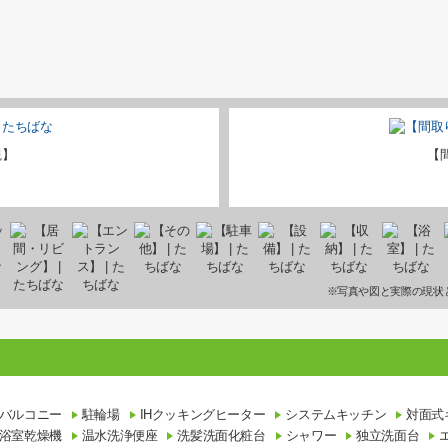
観】
【
※写真や図と実際の現状
バルコニー
駐輪場
IHクッキングヒーター
システムキッチン
対面式
浴室乾燥機
温水洗浄便座
洗髪洗面化粧台
シャワー
独立洗面台