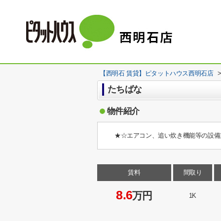
【西明石 賃貸】ピタットハウス西明石店
たちばな
物件紹介
★☆エアコン、追い炊き機能等の設備
賃料
間取り
8.6
万円
1K