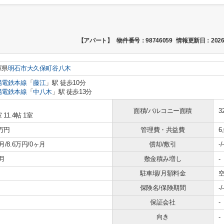
【アパート】
物件番号：98746059
情報更新日：2026
庫県
明石市
大久保町谷八木
陽電鉄本線
「
藤江
」駅 徒歩10分
陽電鉄本線
「
中八木
」駅 徒歩13分
面積/バルコニー面積
3
 11.4帖 1室
6万円
管理費・共益費
6
月/8.6万円/0ヶ月
償却/敷引
-/-
月
敷金積み増し
-
駐車場/月額料金
空
保険名/保険期間
-/-
保証会社
-
向き
-