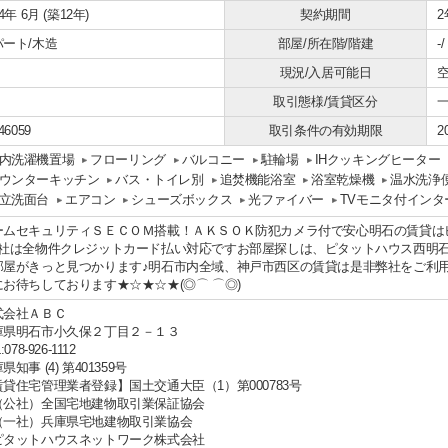
14年 6月 (築12年)
契約期間
2
パート/木造
部屋/所在階/階建
-
現況/入居可能日
空
取引態様/賃貸区分
46059
取引条件の有効期限
2
内洗濯機置場
フローリング
バルコニー
駐輪場
IHクッキングヒーター
ウンターキッチン
バス・トイレ別
追焚機能浴室
浴室乾燥機
温水洗浄
立洗面台
エアコン
シューズボックス
光ファイバー
TVモニタ付インタ
ームセキュリティＳＥＣＯＭ搭載！ＡＫＳＯＫ防犯カメラ付で安心明石の賃貸は
弊社は全物件クレジットカード払い対応ですお部屋探しは、ピタットハウス西明
部屋がきっと見つかります♪明石市内全域、神戸市西区の賃貸は是非弊社をご利
にお待ちしております★☆★☆★(◎⌒ ⌒◎)
式会社ＡＢＣ
庫県明石市小久保２丁目２－１３
:078-926-1112
県知事 (4) 第401359号
賃貸住宅管理業者登録】国土交通大臣（1）第000783号
（公社）全国宅地建物取引業保証協会
（一社）兵庫県宅地建物取引業協会
ピタットハウスネットワーク株式会社