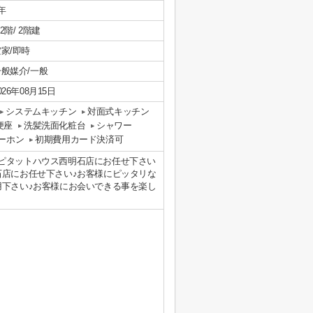
年
/ 2階/ 2階建
家/即時
一般媒介/一般
026年08月15日
システムキッチン
対面式キッチン
便座
洗髪洗面化粧台
シャワー
ーホン
初期費用カード決済可
ピタットハウス西明石店にお任せ下さい
石店にお任せ下さい♪お客様にピッタリな
用下さい♪お客様にお会いできる事を楽し