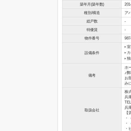
築年月(築年数)
20
種別/構造
ア
総戸数
-
特優賃
-
物件番号
987
室
カ
設備条件
独
ホ
♪
備考
お
み
株
兵
TEL
兵庫
取扱会社
【
・
・
・