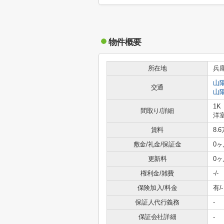
物件概要
所在地
兵
山
交通
山
1K
間取り/詳細
洋室
賃料
8.
敷金/礼金/保証金
0ヶ
更新料
0ヶ
権利金/雑費
-/-
保険加入/料金
有/-
保証人代行義務
-
保証会社詳細
-