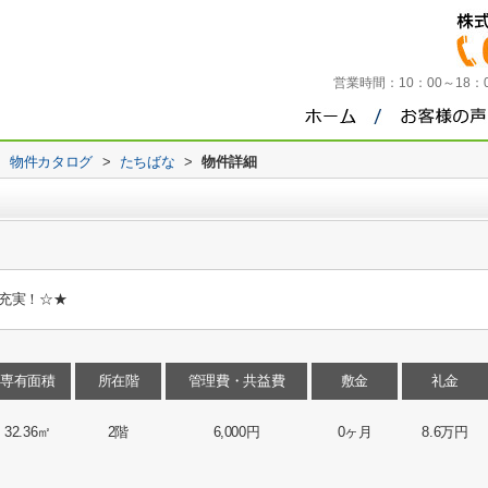
営業時間：
10：00～18
>
物件カタログ
>
たちばな
>
物件詳細
充実！☆★
専有面積
所在階
管理費・共益費
敷金
礼金
32.36㎡
2階
6,000円
0ヶ月
8.6万円